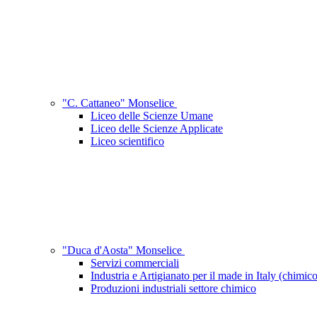
"C. Cattaneo" Monselice
Liceo delle Scienze Umane
Liceo delle Scienze Applicate
Liceo scientifico
"Duca d'Aosta" Monselice
Servizi commerciali
Industria e Artigianato per il made in Italy (chimico
Produzioni industriali settore chimico