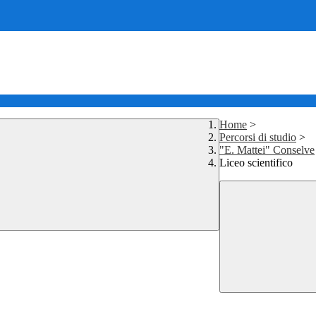
Home
>
Percorsi di studio
>
"E. Mattei" Conselve
Liceo scientifico