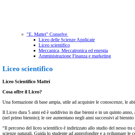
"E. Mattei" Conselve
Liceo delle Scienze Applicate
Liceo scientifico
Meccanica, Meccatronica ed energia
Amministrazione Finanza e marketing
Liceo scientifico
Liceo Scientifico Mattei
Cosa offre il Liceo?
Una formazione di base ampia, utile ad acquisire le conoscenze, le abil
Il Liceo dura 5 anni ed è suddiviso in due bienni e in un quinto anno, 
(nel primo biennio); le ore aumentano negli anni successivi al biennio 
“Il percorso del liceo scientifico è indirizzato allo studio del nesso tr
scienze naturali. Guida lo studente ad approfondire e a sviluppare le co