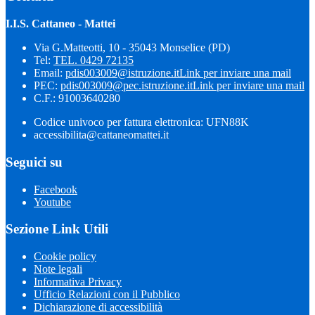
I.I.S. Cattaneo - Mattei
Via G.Matteotti, 10 - 35043 Monselice (PD)
Tel:
TEL. 0429 72135
Email:
pdis003009@istruzione.it
Link per inviare una mail
PEC:
pdis003009@pec.istruzione.it
Link per inviare una mail
C.F.: 91003640280
Codice univoco per fattura elettronica: UFN88K
accessibilita@cattaneomattei.it
Seguici su
Facebook
Youtube
Sezione Link Utili
Cookie policy
Note legali
Informativa Privacy
Ufficio Relazioni con il Pubblico
Dichiarazione di accessibilità