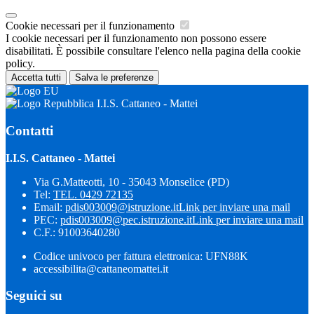
Cookie necessari per il funzionamento
I cookie necessari per il funzionamento non possono essere
disabilitati. È possibile consultare l'elenco nella pagina della cookie
policy.
Accetta tutti
Salva le preferenze
I.I.S. Cattaneo - Mattei
Contatti
I.I.S. Cattaneo - Mattei
Via G.Matteotti, 10 - 35043 Monselice (PD)
Tel:
TEL. 0429 72135
Email:
pdis003009@istruzione.it
Link per inviare una mail
PEC:
pdis003009@pec.istruzione.it
Link per inviare una mail
C.F.: 91003640280
Codice univoco per fattura elettronica: UFN88K
accessibilita@cattaneomattei.it
Seguici su