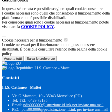
Gestione cookie
In questa schermata è possibile scegliere quali cookie consentire.
I cookie necessari sono quelli che consentono il funzionamento della
piattaforma e non è possibile disabilitarli.
Per conoscere quali sono i cookie necessari al funzionamento potete
visionare la
COOKIE POLICY
.
Cookie necessari per il funzionamento
I cookie necessari per il funzionamento non possono essere
disabilitati. È possibile consultare l'elenco nella pagina della cookie
policy.
Accetta tutti
Salva le preferenze
I.I.S. Cattaneo - Mattei
Contatti
I.I.S. Cattaneo - Mattei
Via G.Matteotti, 10 - 35043 Monselice (PD)
Tel:
TEL. 0429 72135
Email:
pdis003009@istruzione.it
Link per inviare una mail
PEC:
pdis003009@pec.istruzione.it
Link per inviare una mail