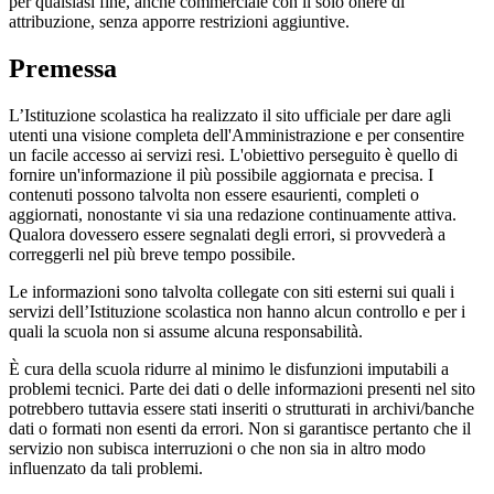
per qualsiasi fine, anche commerciale con il solo onere di
attribuzione, senza apporre restrizioni aggiuntive.
Premessa
L’Istituzione scolastica ha realizzato il sito ufficiale per dare agli
utenti una visione completa dell'Amministrazione e per consentire
un facile accesso ai servizi resi. L'obiettivo perseguito è quello di
fornire un'informazione il più possibile aggiornata e precisa. I
contenuti possono talvolta non essere esaurienti, completi o
aggiornati, nonostante vi sia una redazione continuamente attiva.
Qualora dovessero essere segnalati degli errori, si provvederà a
correggerli nel più breve tempo possibile.
Le informazioni sono talvolta collegate con siti esterni sui quali i
servizi dell’Istituzione scolastica non hanno alcun controllo e per i
quali la scuola non si assume alcuna responsabilità.
È cura della scuola ridurre al minimo le disfunzioni imputabili a
problemi tecnici. Parte dei dati o delle informazioni presenti nel sito
potrebbero tuttavia essere stati inseriti o strutturati in archivi/banche
dati o formati non esenti da errori. Non si garantisce pertanto che il
servizio non subisca interruzioni o che non sia in altro modo
influenzato da tali problemi.