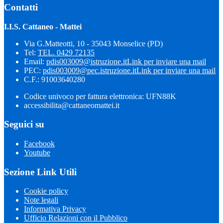
Contatti
I.I.S. Cattaneo - Mattei
Via G.Matteotti, 10 - 35043 Monselice (PD)
Tel:
TEL. 0429 72135
Email:
pdis003009@istruzione.it
Link per inviare una mail
PEC:
pdis003009@pec.istruzione.it
Link per inviare una mail
C.F.: 91003640280
Codice univoco per fattura elettronica: UFN88K
accessibilita@cattaneomattei.it
Seguici su
Facebook
Youtube
Sezione Link Utili
Cookie policy
Note legali
Informativa Privacy
Ufficio Relazioni con il Pubblico