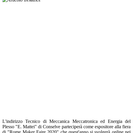
L'indirizzo Tecnico di Meccanica Meccatronica ed Energia del
Plesso "E. Mattei" di Conselve parteciperà come espositore alla fiera
di "Rome Maker Faire 2020" che quest'anno si svolgerà online nei