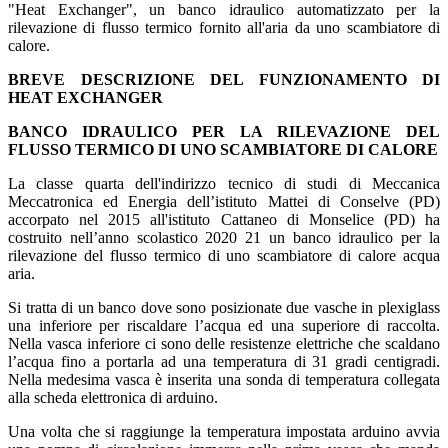
"Heat Exchanger", un banco idraulico automatizzato per la
rilevazione di flusso termico fornito all'aria da uno scambiatore di
calore.
BREVE DESCRIZIONE DEL FUNZIONAMENTO DI
HEAT EXCHANGER
BANCO IDRAULICO PER LA RILEVAZIONE DEL
FLUSSO TERMICO DI UNO SCAMBIATORE DI CALORE
La classe quarta dell'indirizzo tecnico di studi di Meccanica
Meccatronica ed Energia dell’istituto Mattei di Conselve (PD)
accorpato nel 2015 all'istituto Cattaneo di Monselice (PD) ha
costruito nell’anno scolastico 2020 21 un banco idraulico per la
rilevazione del flusso termico di uno scambiatore di calore acqua
aria.
Si tratta di un banco dove sono posizionate due vasche in plexiglass
una inferiore per riscaldare l’acqua ed una superiore di raccolta.
Nella vasca inferiore ci sono delle resistenze elettriche che scaldano
l’acqua fino a portarla ad una temperatura di 31 gradi centigradi.
Nella medesima vasca è inserita una sonda di temperatura collegata
alla scheda elettronica di arduino.
Una volta che si raggiunge la temperatura impostata arduino avvia