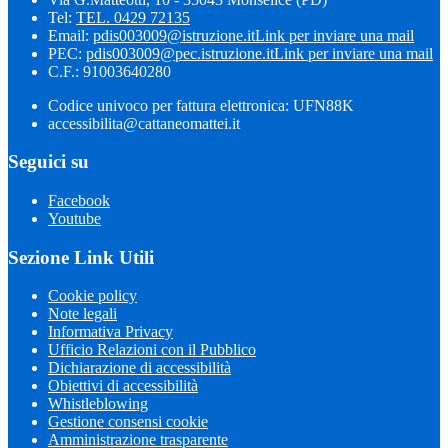
Tel:
TEL. 0429 72135
Email:
pdis003009@istruzione.it
Link per inviare una mail
PEC:
pdis003009@pec.istruzione.it
Link per inviare una mail
C.F.: 91003640280
Codice univoco per fattura elettronica: UFN88K
accessibilita@cattaneomattei.it
Seguici su
Facebook
Youtube
Sezione Link Utili
Cookie policy
Note legali
Informativa Privacy
Ufficio Relazioni con il Pubblico
Dichiarazione di accessibilità
Obiettivi di accessibilità
Whistleblowing
Gestione consensi cookie
Amministrazione trasparente