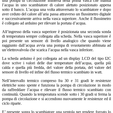
una pompa di circolazione immersa nella prima vasca che manda
l’acqua in uno scambiatore di calore alettato posizionato appena
sotto il banco. L’acqua una volta attraversato lo scambiatore e dopo
aver ceduto del calore all’aria passa attraverso un flussimetro digitale
e successivamente arriva nella vasca superiore. Anche il flussimetro
è collegato ad arduino per rilevare la portata d’acqua.
All’ingresso della vasca superiore è posizionata una seconda sonda
di temperatura sempre collegata alla scheda. Nella vasca superiore è
poi presente un sensore di livello analogico che quando viene
raggiunto dall’acqua avvia una pompa di svuotamento abbinata ad
un’elettrovalvola che scarica l’acqua nella vasca inferiore.
La scheda arduino è poi collegata ad un display LCD del tipo I2C
dove scrive i valori delle due temperature dell’acqua, quella più
calda e quella più fredda, del valore della portata, del valore del
sensore di livello ed infine del flusso termico scambiato in watt.
Nell’intervallo termico compreso fra 30 e 31 gradi le resistenze
elettriche sono spente e funziona la pompa di circolazione in modo
da raffreddare l’acqua e rilevare il flusso termico scambiato con
continuità. Quando la temperatura scende sotto i 30 gradi si ferma la
pompa di circolazione e si accendono nuovamente le resistenze ed il
ciclo riparte.
E’ presente sopra lo scambiatore una ventola per rendere forzato lo