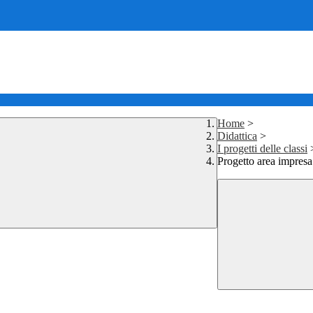
Home
>
Didattica
>
I progetti delle classi
Progetto area impresa