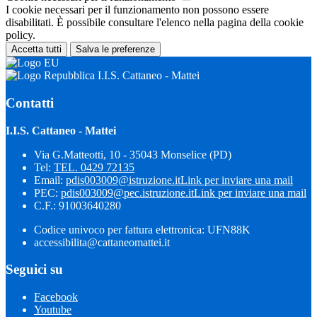
I cookie necessari per il funzionamento non possono essere
disabilitati. È possibile consultare l'elenco nella pagina della cookie
policy.
Accetta tutti
Salva le preferenze
I.I.S. Cattaneo - Mattei
Contatti
I.I.S. Cattaneo - Mattei
Via G.Matteotti, 10 - 35043 Monselice (PD)
Tel:
TEL. 0429 72135
Email:
pdis003009@istruzione.it
Link per inviare una mail
PEC:
pdis003009@pec.istruzione.it
Link per inviare una mail
C.F.: 91003640280
Codice univoco per fattura elettronica: UFN88K
accessibilita@cattaneomattei.it
Seguici su
Facebook
Youtube