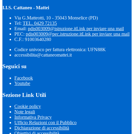
I.I.S. Cattaneo - Mattei
Via G.Matteotti, 10 - 35043 Monselice (PD)
Tel:
TEL. 0429 72135
Email:
pdis003009@istruzione.it
Link per inviare una mail
PEC:
pdis003009@pec.istruzione.it
Link per inviare una mail
C.F.: 91003640280
Codice univoco per fattura elettronica: UFN88K
accessibilita@cattaneomattei.it
Seguici su
Facebook
Youtube
Sezione Link Utili
Cookie policy
Note legali
Informativa Privacy
Ufficio Relazioni con il Pubblico
Dichiarazione di accessibilità
Obiettivi di accessibilità