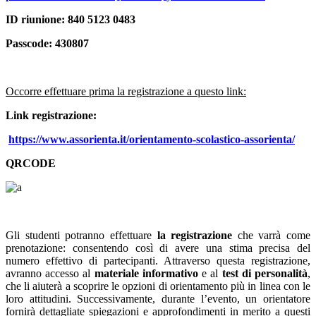
ID riunione: 840 5123 0483
Passcode: 430807
Occorre effettuare prima la registrazione a questo link:
Link registrazione:
https://www.assorienta.it/orientamento-scolastico-assorienta/
QRCODE
Gli studenti potranno effettuare
la registrazione
che varrà come
prenotazione: consentendo così di avere una stima precisa del
numero effettivo di partecipanti. Attraverso questa registrazione,
avranno accesso al
materiale informativo
e al
test di personalità
,
che li aiuterà a scoprire le opzioni di orientamento più in linea con le
loro attitudini. Successivamente, durante l’evento, un orientatore
fornirà dettagliate spiegazioni e approfondimenti in merito a questi