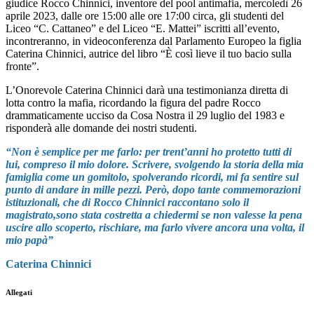
giudice Rocco Chinnici, inventore del
pool antimafia,
mercoledì 26
aprile 2023
,
dalle ore 15:00 alle ore 17:00
circa, gli studenti del
Liceo
“
C. Cattaneo
”
e del Liceo
“
E. Mattei
” iscritti all’evento,
incontreranno, in video
conferenza dal Parlamento
Europeo la figlia
Caterina Chinnici
, autrice del libro
“
È così lieve il tuo bacio sulla
fronte
”
.
L’Onorevole Caterina Chinnici darà una testimonianza diretta di
lotta contro la mafia, ricordando la figura
del padre Rocco
drammaticamente ucciso da Cosa Nostra il
29 luglio del 1983
e
risponderà alle domande
dei nostri studenti.
“Non è semplice per me farlo: per trent’anni ho protetto tutti di
lui, compreso il mio dolore. Scrivere, svolgendo la storia della mia
famiglia come un gomitolo, spolverando ricordi, mi fa sentire sul
punto di andare in mille pezzi. Però, dopo tante commemorazioni
istituzionali, che di Rocco Chinnici raccontano solo il
magistrato,sono stata costretta a chiedermi se non valesse la pena
uscire allo scoperto, rischiare, ma farlo vivere ancora una volta, il
mio papà”
Caterina Chinnici
Allegati