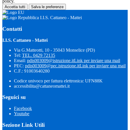
policy.
Accetta tutti
Salva le preferenze
I.I.S. Cattaneo - Mattei
Contatti
I.I.S. Cattaneo - Mattei
Via G.Matteotti, 10 - 35043 Monselice (PD)
Tel:
TEL. 0429 72135
Email:
pdis003009@istruzione.it
Link per inviare una mail
PEC:
pdis003009@pec.istruzione.it
Link per inviare una mail
C.F.: 91003640280
Codice univoco per fattura elettronica: UFN88K
accessibilita@cattaneomattei.it
Seguici su
Facebook
Youtube
Sezione Link Utili