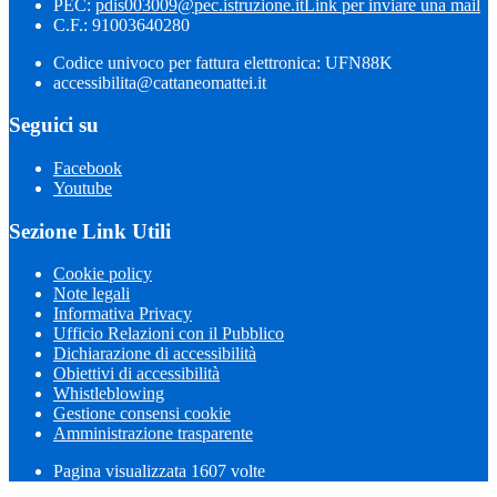
PEC:
pdis003009@pec.istruzione.it
Link per inviare una mail
C.F.: 91003640280
Codice univoco per fattura elettronica: UFN88K
accessibilita@cattaneomattei.it
Seguici su
Facebook
Youtube
Sezione Link Utili
Cookie policy
Note legali
Informativa Privacy
Ufficio Relazioni con il Pubblico
Dichiarazione di accessibilità
Obiettivi di accessibilità
Whistleblowing
Gestione consensi cookie
Amministrazione trasparente
Pagina visualizzata
1607
volte