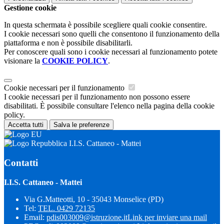
Gestione cookie
In questa schermata è possibile scegliere quali cookie consentire.
I cookie necessari sono quelli che consentono il funzionamento della
piattaforma e non è possibile disabilitarli.
Per conoscere quali sono i cookie necessari al funzionamento potete
visionare la
COOKIE POLICY
.
Cookie necessari per il funzionamento
I cookie necessari per il funzionamento non possono essere
disabilitati. È possibile consultare l'elenco nella pagina della cookie
policy.
Accetta tutti
Salva le preferenze
I.I.S. Cattaneo - Mattei
Contatti
I.I.S. Cattaneo - Mattei
Via G.Matteotti, 10 - 35043 Monselice (PD)
Tel:
TEL. 0429 72135
Email:
pdis003009@istruzione.it
Link per inviare una mail