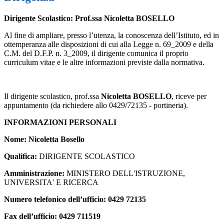
Dirigente Scolastico: Prof.ssa Nicoletta BOSELLO
Al fine di ampliare, presso l’utenza, la conoscenza dell’Istituto, ed in
ottemperanza alle disposizioni di cui alla Legge n. 69_2009 e della
C.M. del D.F.P. n. 3_2009, il dirigente comunica il proprio
curriculum vitae e le altre informazioni previste dalla normativa.
Il dirigente scolastico, prof.ssa
Nicoletta BOSELLO
, riceve per
appuntamento (da richiedere allo 0429/72135 - portineria).
I
NFORMAZIONI
P
ERSONALI
Nome: Nicoletta Bosello
Qualifica:
DIRIGENTE SCOLASTICO
Amministrazione:
MINISTERO DELL'ISTRUZIONE,
UNIVERSITA' E RICERCA
Numero telefonico dell’ufficio:
0429 72135
Fax dell’ufficio:
0429 711519