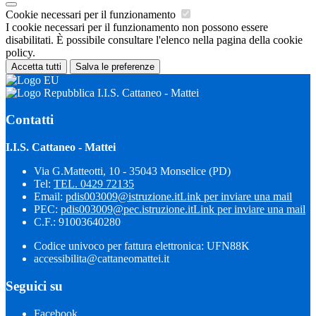
Cookie necessari per il funzionamento
I cookie necessari per il funzionamento non possono essere
disabilitati. È possibile consultare l'elenco nella pagina della cookie
policy.
Accetta tutti
Salva le preferenze
I.I.S. Cattaneo - Mattei
Contatti
I.I.S. Cattaneo - Mattei
Via G.Matteotti, 10 - 35043 Monselice (PD)
Tel:
TEL. 0429 72135
Email:
pdis003009@istruzione.it
Link per inviare una mail
PEC:
pdis003009@pec.istruzione.it
Link per inviare una mail
C.F.: 91003640280
Codice univoco per fattura elettronica: UFN88K
accessibilita@cattaneomattei.it
Seguici su
Facebook