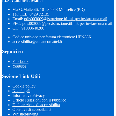
I.I.S. Cattaneo - Mattei
Via G.Matteotti, 10 - 35043 Monselice (PD)
Tel:
TEL. 0429 72135
Email:
pdis003009@istruzione.it
Link per inviare una mail
PEC:
pdis003009@pec.istruzione.it
Link per inviare una mail
C.F.: 91003640280
Codice univoco per fattura elettronica: UFN88K
accessibilita@cattaneomattei.it
Seguici su
Facebook
Youtube
Sezione Link Utili
Cookie policy
Note legali
Informativa Privacy
Ufficio Relazioni con il Pubblico
Dichiarazione di accessibilità
Obiettivi di accessibilità
Whistleblowing