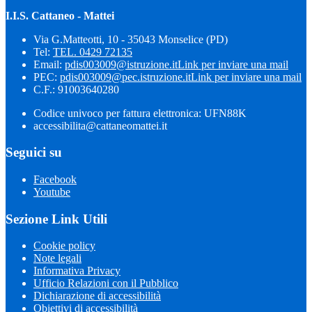
I.I.S. Cattaneo - Mattei
Via G.Matteotti, 10 - 35043 Monselice (PD)
Tel:
TEL. 0429 72135
Email:
pdis003009@istruzione.it
Link per inviare una mail
PEC:
pdis003009@pec.istruzione.it
Link per inviare una mail
C.F.: 91003640280
Codice univoco per fattura elettronica: UFN88K
accessibilita@cattaneomattei.it
Seguici su
Facebook
Youtube
Sezione Link Utili
Cookie policy
Note legali
Informativa Privacy
Ufficio Relazioni con il Pubblico
Dichiarazione di accessibilità
Obiettivi di accessibilità