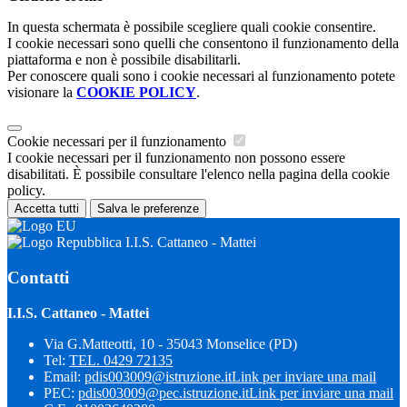
In questa schermata è possibile scegliere quali cookie consentire.
I cookie necessari sono quelli che consentono il funzionamento della
piattaforma e non è possibile disabilitarli.
Per conoscere quali sono i cookie necessari al funzionamento potete
visionare la
COOKIE POLICY
.
Cookie necessari per il funzionamento
I cookie necessari per il funzionamento non possono essere
disabilitati. È possibile consultare l'elenco nella pagina della cookie
policy.
Accetta tutti
Salva le preferenze
I.I.S. Cattaneo - Mattei
Contatti
I.I.S. Cattaneo - Mattei
Via G.Matteotti, 10 - 35043 Monselice (PD)
Tel:
TEL. 0429 72135
Email:
pdis003009@istruzione.it
Link per inviare una mail
PEC:
pdis003009@pec.istruzione.it
Link per inviare una mail