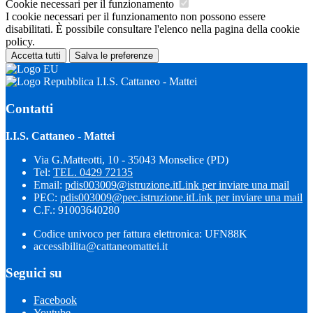
Cookie necessari per il funzionamento
I cookie necessari per il funzionamento non possono essere
disabilitati. È possibile consultare l'elenco nella pagina della cookie
policy.
Accetta tutti
Salva le preferenze
I.I.S. Cattaneo - Mattei
Contatti
I.I.S. Cattaneo - Mattei
Via G.Matteotti, 10 - 35043 Monselice (PD)
Tel:
TEL. 0429 72135
Email:
pdis003009@istruzione.it
Link per inviare una mail
PEC:
pdis003009@pec.istruzione.it
Link per inviare una mail
C.F.: 91003640280
Codice univoco per fattura elettronica: UFN88K
accessibilita@cattaneomattei.it
Seguici su
Facebook
Youtube