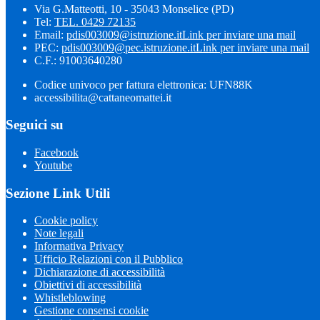
Via G.Matteotti, 10 - 35043 Monselice (PD)
Tel:
TEL. 0429 72135
Email:
pdis003009@istruzione.it
Link per inviare una mail
PEC:
pdis003009@pec.istruzione.it
Link per inviare una mail
C.F.: 91003640280
Codice univoco per fattura elettronica: UFN88K
accessibilita@cattaneomattei.it
Seguici su
Facebook
Youtube
Sezione Link Utili
Cookie policy
Note legali
Informativa Privacy
Ufficio Relazioni con il Pubblico
Dichiarazione di accessibilità
Obiettivi di accessibilità
Whistleblowing
Gestione consensi cookie